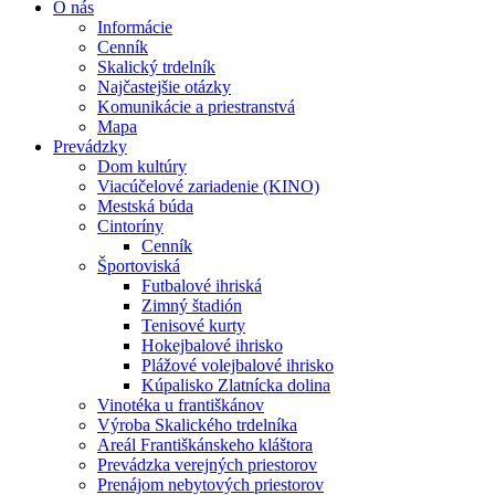
O nás
Informácie
Cenník
Skalický trdelník
Najčastejšie otázky
Komunikácie a priestranstvá
Mapa
Prevádzky
Dom kultúry
Viacúčelové zariadenie (KINO)
Mestská búda
Cintoríny
Cenník
Športoviská
Futbalové ihriská
Zimný štadión
Tenisové kurty
Hokejbalové ihrisko
Plážové volejbalové ihrisko
Kúpalisko Zlatnícka dolina
Vinotéka u františkánov
Výroba Skalického trdelníka
Areál Františkánskeho kláštora
Prevádzka verejných priestorov
Prenájom nebytových priestorov