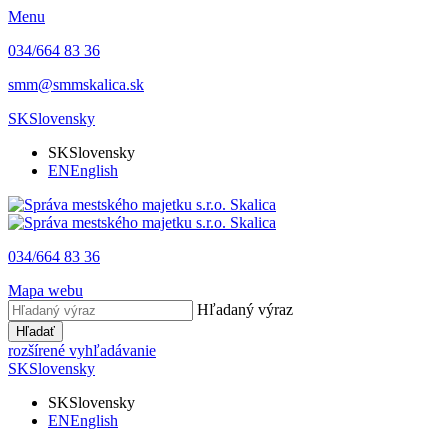
Menu
034/664 83 36
smm@smmskalica.sk
SK
Slovensky
SK
Slovensky
EN
English
034/664 83 36
Mapa webu
Hľadaný výraz
Hľadať
rozšírené vyhľadávanie
SK
Slovensky
SK
Slovensky
EN
English