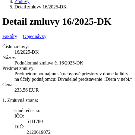
Zmluvy
Detail zmluvy 16/2025-DK
Detail zmluvy 16/2025-DK
Faktúry
|
Objednávky
Číslo zmluvy:
16/2025-DK
Názov:
Podnájomná zmluva č. 16/2025-DK
Predmet zmluvy:
Predmetom podnájmu sú nebytové priestory v dome kultúry
na účely podnájomcu: Divadelné predstavenie „Diera v nebi.“
Cena:
233,56 EUR
1. Zmluvná strana:
silné reči s.r.o.
IČO:
51117801
DIČ:
2120619072