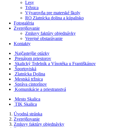
Lesy
Tržnica
Vývarovňa pre materské školy
RO Zlatnícka dolina a kúpalisko
Fotogaléria
Zverejňovanie
Zmluvy faktúry objednávky
Verejné obstarávanie
Kontakty
Najčastejšie otázky
Prenájom priestorov
Skalický Trdelník a Vínotéka u Františkánov
Športoviská
Zlatnícka Dolina
Mestská tržnica
Správa cintorínov
Komunikácie a​ priestranstvá
Mesto Skalica
TIK Skalica
Úvodná stránka
Zverejňovanie
Zmluvy faktúry objednávky