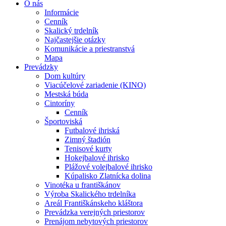
O nás
Informácie
Cenník
Skalický trdelník
Najčastejšie otázky
Komunikácie a priestranstvá
Mapa
Prevádzky
Dom kultúry
Viacúčelové zariadenie (KINO)
Mestská búda
Cintoríny
Cenník
Športoviská
Futbalové ihriská
Zimný štadión
Tenisové kurty
Hokejbalové ihrisko
Plážové volejbalové ihrisko
Kúpalisko Zlatnícka dolina
Vinotéka u františkánov
Výroba Skalického trdelníka
Areál Františkánskeho kláštora
Prevádzka verejných priestorov
Prenájom nebytových priestorov