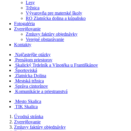
Lesy
Tržnica
Vývarovňa pre materské školy
RO Zlatnícka dolina a kúpalisko
Fotogaléria
Zverejňovanie
Zmluvy faktúry objednávky
Verejné obstarávanie
Kontakty
Najčastejšie otázky
Prenájom priestorov
Skalický Trdelník a Vínotéka u Františkánov
Športoviská
Zlatnícka Dolina
Mestská tržnica
Správa cintorínov
Komunikácie a​ priestranstvá
Mesto Skalica
TIK Skalica
Úvodná stránka
Zverejňovanie
Zmluvy faktúry objednávky