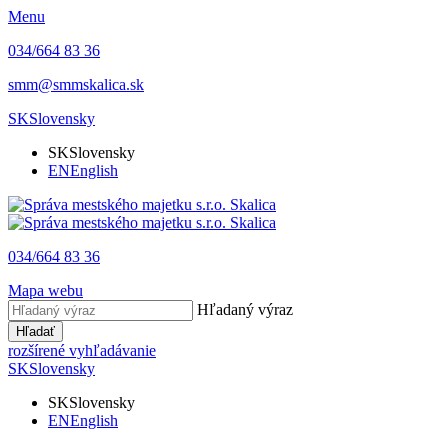
Menu
034/664 83 36
smm@smmskalica.sk
SK
Slovensky
SK
Slovensky
EN
English
034/664 83 36
Mapa webu
Hľadaný výraz
Hľadať
rozšírené vyhľadávanie
SK
Slovensky
SK
Slovensky
EN
English