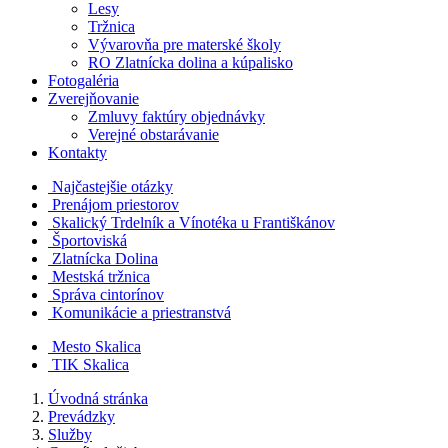
Lesy
Tržnica
Vývarovňa pre materské školy
RO Zlatnícka dolina a kúpalisko
Fotogaléria
Zverejňovanie
Zmluvy faktúry objednávky
Verejné obstarávanie
Kontakty
Najčastejšie otázky
Prenájom priestorov
Skalický Trdelník a Vínotéka u Františkánov
Športoviská
Zlatnícka Dolina
Mestská tržnica
Správa cintorínov
Komunikácie a​ priestranstvá
Mesto Skalica
TIK Skalica
Úvodná stránka
Prevádzky
Služby