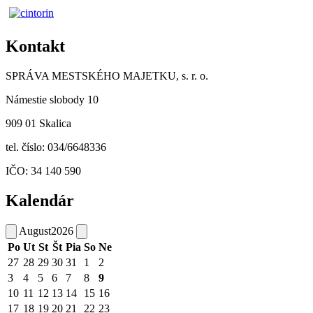
Kontakt
SPRÁVA MESTSKÉHO MAJETKU, s. r. o.
Námestie slobody 10
909 01 Skalica
tel. číslo: 034/6648336
IČO: 34 140 590
Kalendár
August
2026
Po
Ut
St
Št
Pia
So
Ne
27
28
29
30
31
1
2
3
4
5
6
7
8
9
10
11
12
13
14
15
16
17
18
19
20
21
22
23