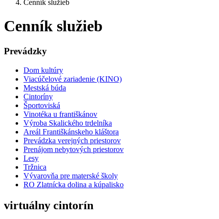
Cenník služieb
Cenník služieb
Prevádzky
Dom kultúry
Viacúčelové zariadenie (KINO)
Mestská búda
Cintoríny
Športoviská
Vinotéka u františkánov
Výroba Skalického trdelníka
Areál Františkánskeho kláštora
Prevádzka verejných priestorov
Prenájom nebytových priestorov
Lesy
Tržnica
Vývarovňa pre materské školy
RO Zlatnícka dolina a kúpalisko
virtuálny cintorín