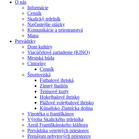
O nás
Informácie
Cenník
Skalický trdelník
Najčastejšie otázky
Komunikácie a priestranstvá
Mapa
Prevádzky
Dom kultúry
Viacúčelové zariadenie (KINO)
Mestská búda
Cintoríny
Cenník
Športoviská
Futbalové ihriská
Zimný štadión
Tenisové kurty
Hokejbalové ihrisko
Plážové volejbalové ihrisko
Kúpalisko Zlatnícka dolina
Vinotéka u františkánov
Výroba Skalického trdelníka
Areál Františkánskeho kláštora
Prevádzka verejných priestorov
Prenájom nebytových priestorov