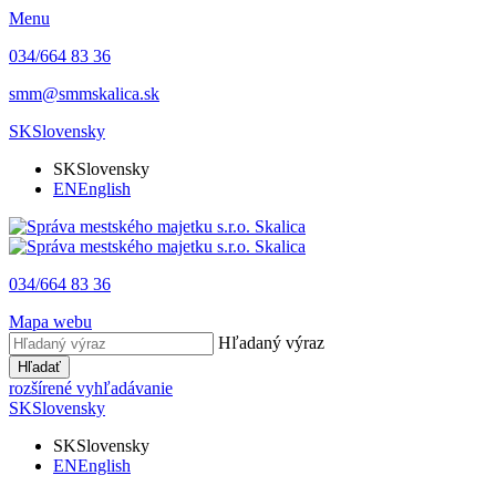
Menu
034/664 83 36
smm@smmskalica.sk
SK
Slovensky
SK
Slovensky
EN
English
034/664 83 36
Mapa webu
Hľadaný výraz
Hľadať
rozšírené vyhľadávanie
SK
Slovensky
SK
Slovensky
EN
English