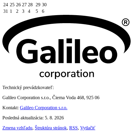
24
25
26
27
28
29
30
31
1
2
3
4
5
6
Technický prevádzkovateľ:
Galileo Corporation s.r.o., Čierna Voda 468, 925 06
Kontakt:
Galileo Corporation s.r.o.
Posledná aktualizácia: 5. 8. 2026
Zmena vzhľadu
,
Štruktúra stránok
,
RSS
,
Vytlačiť