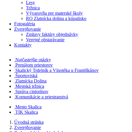
Lesy
Tržnica
Vývarovňa pre materské školy
RO Zlatnícka dolina a kúpalisko
Fotogaléria
Zverejňovanie
Zmluvy faktúry objednávky
Verejné obstarávanie
Kontakty
Najčastejšie otázky
Prenájom priestorov
Skalický Trdelník a Vínotéka u Františkánov
Športoviská
Zlatnícka Dolina
Mestská tržnica
Správa cintorínov
Komunikácie a​ priestranstvá
Mesto Skalica
TIK Skalica
Úvodná stránka
Zverejňovanie