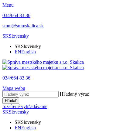
Menu
034/664 83 36
smm@smmskalica.sk
SK
Slovensky
SK
Slovensky
EN
English
034/664 83 36
Mapa webu
Hľadaný výraz
Hľadať
rozšírené vyhľadávanie
SK
Slovensky
SK
Slovensky
EN
English