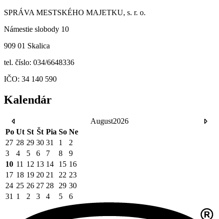
SPRÁVA MESTSKÉHO MAJETKU, s. r. o.
Námestie slobody 10
909 01 Skalica
tel. číslo: 034/6648336
IČO: 34 140 590
Kalendár
August
2026
Po
Ut
St
Št
Pia
So
Ne
27
28
29
30
31
1
2
3
4
5
6
7
8
9
10
11
12
13
14
15
16
17
18
19
20
21
22
23
24
25
26
27
28
29
30
31
1
2
3
4
5
6