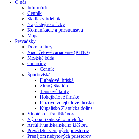
O nás
Informácie
Cenník
Skalický trdelník
Najčastejšie otázky
Komunikácie a priestranstvá
Mapa
Prevádzky
Dom kultúry
Viacúčelové zariadenie (KINO)
Mestská búda
Cintoríny
Cenník
Športoviská
Futbalové ihriská
Zimný štadión
Tenisové kurty
Hokejbalové ihrisko
Plážové volejbalové ihrisko
Kúpalisko Zlatnícka dolina
Vinotéka u františkánov
Výroba Skalického trdelníka
Areál Františkánskeho kláštora
Prevádzka verejných priestorov
Prenájom nebytových priestorov