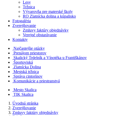
Lesy
Tržnica
Vývarovňa pre materské školy
RO Zlatnícka dolina a kúpalisko
Fotogaléria
Zverejňovanie
Zmluvy faktúry objednávky
Verejné obstarávanie
Kontakty
Najčastejšie otázky
Prenájom priestorov
Skalický Trdelník a Vínotéka u Františkánov
Športoviská
Zlatnícka Dolina
Mestská tržnica
Správa cintorínov
Komunikácie a​ priestranstvá
Mesto Skalica
TIK Skalica
Úvodná stránka
Zverejňovanie
Zmluvy faktúry objednávky