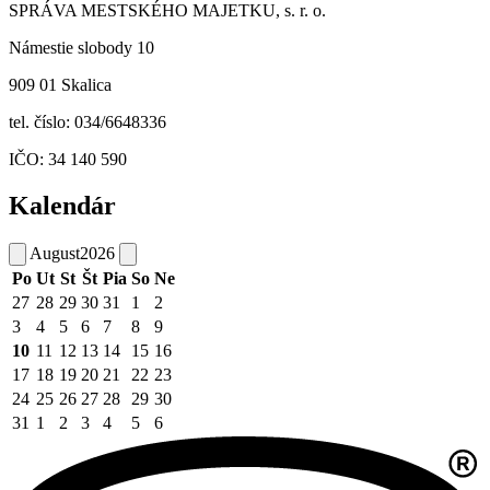
SPRÁVA MESTSKÉHO MAJETKU, s. r. o.
Námestie slobody 10
909 01 Skalica
tel. číslo: 034/6648336
IČO: 34 140 590
Kalendár
August
2026
Po
Ut
St
Št
Pia
So
Ne
27
28
29
30
31
1
2
3
4
5
6
7
8
9
10
11
12
13
14
15
16
17
18
19
20
21
22
23
24
25
26
27
28
29
30
31
1
2
3
4
5
6