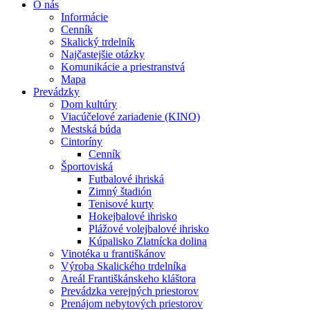
O nás
Informácie
Cenník
Skalický trdelník
Najčastejšie otázky
Komunikácie a priestranstvá
Mapa
Prevádzky
Dom kultúry
Viacúčelové zariadenie (KINO)
Mestská búda
Cintoríny
Cenník
Športoviská
Futbalové ihriská
Zimný štadión
Tenisové kurty
Hokejbalové ihrisko
Plážové volejbalové ihrisko
Kúpalisko Zlatnícka dolina
Vinotéka u františkánov
Výroba Skalického trdelníka
Areál Františkánskeho kláštora
Prevádzka verejných priestorov
Prenájom nebytových priestorov