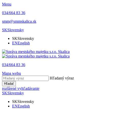
Menu
034/664 83 36
smm@smmskalica.sk
SK
Slovensky
SK
Slovensky
EN
English
034/664 83 36
Mapa webu
Hľadaný výraz
Hľadať
rozšírené vyhľadávanie
SK
Slovensky
SK
Slovensky
EN
English