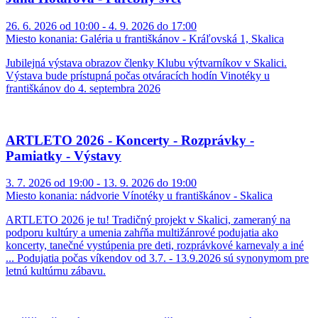
26. 6. 2026 od 10:00 - 4. 9. 2026 do 17:00
Miesto konania:
Galéria u františkánov - Kráľovská 1, Skalica
Jubilejná výstava obrazov členky Klubu výtvarníkov v Skalici.
Výstava bude prístupná počas otváracích hodín Vinotéky u
františkánov do 4. septembra 2026
ARTLETO 2026 - Koncerty - Rozprávky -
Pamiatky - Výstavy
3. 7. 2026 od 19:00 - 13. 9. 2026 do 19:00
Miesto konania:
nádvorie Vínotéky u františkánov - Skalica
ARTLETO 2026 je tu! Tradičný projekt v Skalici, zameraný na
podporu kultúry a umenia zahŕňa multižánrové podujatia ako
koncerty, tanečné vystúpenia pre deti, rozprávkové karnevaly a iné
... Podujatia počas víkendov od 3.7. - 13.9.2026 sú synonymom pre
letnú kultúrnu zábavu.