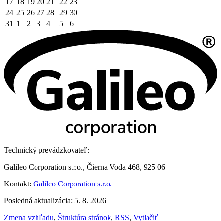
17
18
19
20
21
22
23
24
25
26
27
28
29
30
31
1
2
3
4
5
6
Technický prevádzkovateľ:
Galileo Corporation s.r.o., Čierna Voda 468, 925 06
Kontakt:
Galileo Corporation s.r.o.
Posledná aktualizácia: 5. 8. 2026
Zmena vzhľadu
,
Štruktúra stránok
,
RSS
,
Vytlačiť