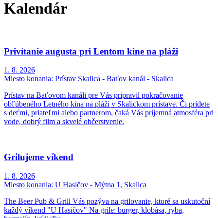
Kalendár
Privítanie augusta pri Lentom kine na pláži
1. 8. 2026
Miesto konania:
Prístav Skalica - Baťov kanál - Skalica
Prístav na Baťovom kanáli pre Vás pripravil pokračovanie
obľúbeného Letného kina na pláži v Skalickom prístave. Či prídete
s deťmi, priateľmi alebo partnerom, čaká Vás príjemná atmosféra pri
vode, dobrý film a skvelé občerstvenie.
Grilujeme víkend
1. 8. 2026
Miesto konania:
U Hasičov - Mýtna 1, Skalica
The Beer Pub & Grill Vás pozýva na grilovanie, ktoré sa uskutoční
každý víkend "U Hasičov" Na grile: burger, klobása, ryba,