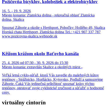
Požičovňa bicyklov, kolobežiek a elektrobicyklov
16. 5. - 19. 9. 2026
Miesto konania:
Zlatnícka dolina - rekreačná oblasť Zlatnícka
dolina, Skalica
Spoznaj Záhorie a okolie s Hertlsport. Pobočky: Hollého 49, Skalica
Horská chata Hertlsport, Zlatnícka dolina Tel.: +421 907 337 787
www.pozicovna-skalica.webnode.sk
Křížom krážom okolo Baťovho kanála
25. 4. 2026 od 07:30 - 30. 9. 2026 do 15:30
Miesto konania:
extravilán Skalice a okolitých miest -
Veľká letná cyklo-súťaž, ktorá Vás zavedie do malebných kútov
regiónov - Strážnicko, Horňácko, Kyjovsko, Podluží a samozrejme
Záhorie. Čaká Vás jedinečná príležitosť spoznať krásy týchto
regiónov, otestovať svoje cyklistické zručnosti a súťažiť o hodnotné
ceny.
virtuálny cintorín