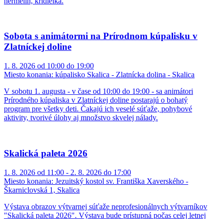
hermelín, krídielka.
Sobota s animátormi na Prírodnom kúpalisku v
Zlatníckej doline
1. 8. 2026 od 10:00 do 19:00
Miesto konania:
kúpalisko Skalica - Zlatnícka dolina - Skalica
V sobotu 1. augusta - v čase od 10:00 do 19:00 - sa animátori
Prírodného kúpaliska v Zlatníckej doline postarajú o bohatý
program pre všetky deti. Čakajú ich veselé súťaže, pohybové
aktivity, tvorivé úlohy aj množstvo skvelej nálady.
Skalická paleta 2026
1. 8. 2026 od 11:00 - 2. 8. 2026 do 17:00
Miesto konania:
Jezuitský kostol sv. Františka Xaverského -
Škarniclovská 1, Skalica
Výstava obrazov výtvarnej súťaže neprofesionálnych výtvarníkov
"Skalická paleta 2026". Výstava bude prístupná počas celej letnej