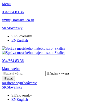
Menu
034/664 83 36
smm@smmskalica.sk
SK
Slovensky
SK
Slovensky
EN
English
034/664 83 36
Mapa webu
Hľadaný výraz
Hľadať
rozšírené vyhľadávanie
SK
Slovensky
SK
Slovensky
EN
English