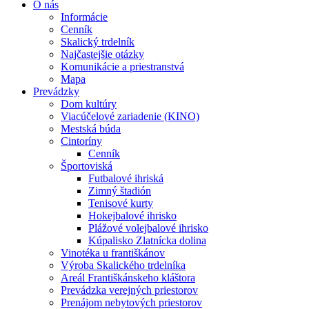
O nás
Informácie
Cenník
Skalický trdelník
Najčastejšie otázky
Komunikácie a priestranstvá
Mapa
Prevádzky
Dom kultúry
Viacúčelové zariadenie (KINO)
Mestská búda
Cintoríny
Cenník
Športoviská
Futbalové ihriská
Zimný štadión
Tenisové kurty
Hokejbalové ihrisko
Plážové volejbalové ihrisko
Kúpalisko Zlatnícka dolina
Vinotéka u františkánov
Výroba Skalického trdelníka
Areál Františkánskeho kláštora
Prevádzka verejných priestorov
Prenájom nebytových priestorov