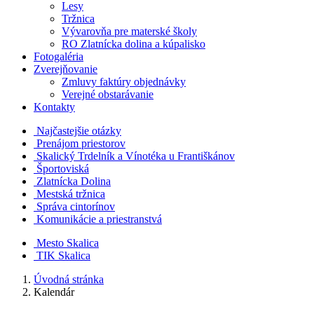
Lesy
Tržnica
Vývarovňa pre materské školy
RO Zlatnícka dolina a kúpalisko
Fotogaléria
Zverejňovanie
Zmluvy faktúry objednávky
Verejné obstarávanie
Kontakty
Najčastejšie otázky
Prenájom priestorov
Skalický Trdelník a Vínotéka u Františkánov
Športoviská
Zlatnícka Dolina
Mestská tržnica
Správa cintorínov
Komunikácie a​ priestranstvá
Mesto Skalica
TIK Skalica
Úvodná stránka
Kalendár