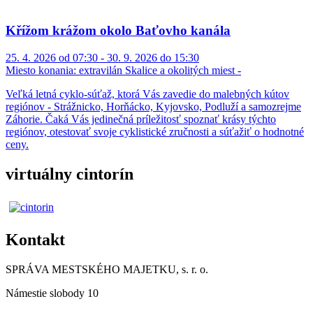
Křížom krážom okolo Baťovho kanála
25. 4. 2026 od 07:30 - 30. 9. 2026 do 15:30
Miesto konania:
extravilán Skalice a okolitých miest -
Veľká letná cyklo-súťaž, ktorá Vás zavedie do malebných kútov
regiónov - Strážnicko, Horňácko, Kyjovsko, Podluží a samozrejme
Záhorie. Čaká Vás jedinečná príležitosť spoznať krásy týchto
regiónov, otestovať svoje cyklistické zručnosti a súťažiť o hodnotné
ceny.
virtuálny cintorín
Kontakt
SPRÁVA MESTSKÉHO MAJETKU, s. r. o.
Námestie slobody 10