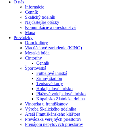
O nás
Informácie
Cenník
Skalický trdelník
Najčastejšie otázky
Komunikácie a priestranstvá
Mapa
Prevádzky
Dom kultúry
Viacúčelové zariadenie (KINO)
Mestská búda
Cintoríny
Cenník
Športoviská
Futbalové ihriská
Zimný štadión
Tenisové kurty
Hokejbalové ihrisko
Plážové volejbalové ihrisko
Kúpalisko Zlatnícka dolina
Vinotéka u františkánov
Výroba Skalického trdelníka
Areál Františkánskeho kláštora
Prevádzka verejných priestorov
Prenájom nebytových priestorov