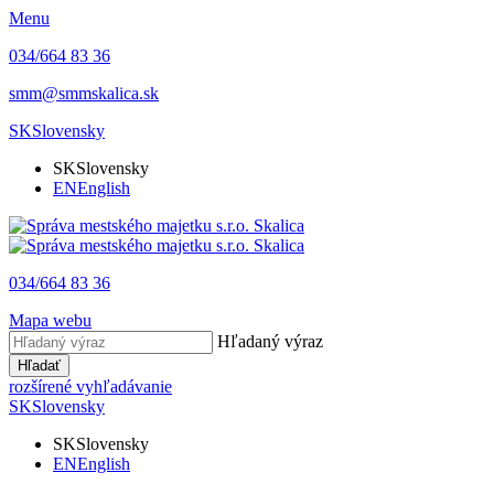
Menu
034/664 83 36
smm@smmskalica.sk
SK
Slovensky
SK
Slovensky
EN
English
034/664 83 36
Mapa webu
Hľadaný výraz
Hľadať
rozšírené vyhľadávanie
SK
Slovensky
SK
Slovensky
EN
English