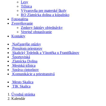
Lesy
Tržnica
Vývarovňa pre materské školy
RO Zlatnícka dolina a kúpalisko
Fotogaléria
Zverejňovanie
Zmluvy faktúry objednávky
Verejné obstarávanie
Kontakty
Najčastejšie otázky
Prenájom priestorov
Skalický Trdelník a Vínotéka u Františkánov
Športoviská
Zlatnícka Dolina
Mestská tržnica
Správa cintorínov
Komunikácie a​ priestranstvá
Mesto Skalica
TIK Skalica
Úvodná stránka
Kalendár