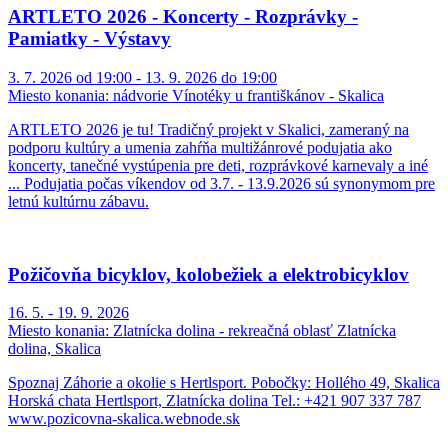
ARTLETO 2026 - Koncerty - Rozprávky -
Pamiatky - Výstavy
3. 7. 2026 od 19:00 - 13. 9. 2026 do 19:00
Miesto konania:
nádvorie Vínotéky u františkánov - Skalica
ARTLETO 2026 je tu! Tradičný projekt v Skalici, zameraný na
podporu kultúry a umenia zahŕňa multižánrové podujatia ako
koncerty, tanečné vystúpenia pre deti, rozprávkové karnevaly a iné
... Podujatia počas víkendov od 3.7. - 13.9.2026 sú synonymom pre
letnú kultúrnu zábavu.
Požičovňa bicyklov, kolobežiek a elektrobicyklov
16. 5. - 19. 9. 2026
Miesto konania:
Zlatnícka dolina - rekreačná oblasť Zlatnícka
dolina, Skalica
Spoznaj Záhorie a okolie s Hertlsport. Pobočky: Hollého 49, Skalica
Horská chata Hertlsport, Zlatnícka dolina Tel.: +421 907 337 787
www.pozicovna-skalica.webnode.sk