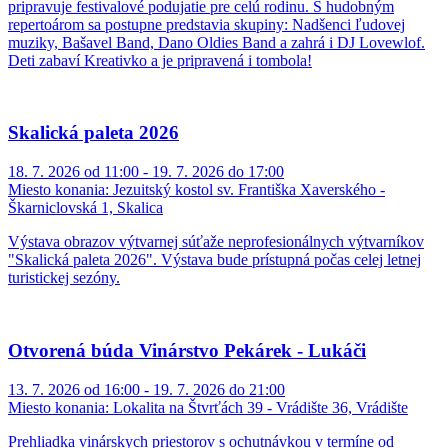
pripravuje festivalové podujatie pre celú rodinu. S hudobným
repertoárom sa postupne predstavia skupiny: Nadšenci ľudovej
muziky, Bašavel Band, Dano Oldies Band a zahrá i DJ Lovewlof.
Deti zabaví Kreativko a je pripravená i tombola!
Skalická paleta 2026
18. 7. 2026 od 11:00 - 19. 7. 2026 do 17:00
Miesto konania:
Jezuitský kostol sv. Františka Xaverského -
Škarniclovská 1, Skalica
Výstava obrazov výtvarnej súťaže neprofesionálnych výtvarníkov
"Skalická paleta 2026". Výstava bude prístupná počas celej letnej
turistickej sezóny.
Otvorená búda Vinárstvo Pekárek - Lukáči
13. 7. 2026 od 16:00 - 19. 7. 2026 do 21:00
Miesto konania:
Lokalita na Štvrťách 39 - Vrádište 36, Vrádište
Prehliadka vinárskych priestorov s ochutnávkou v termíne od