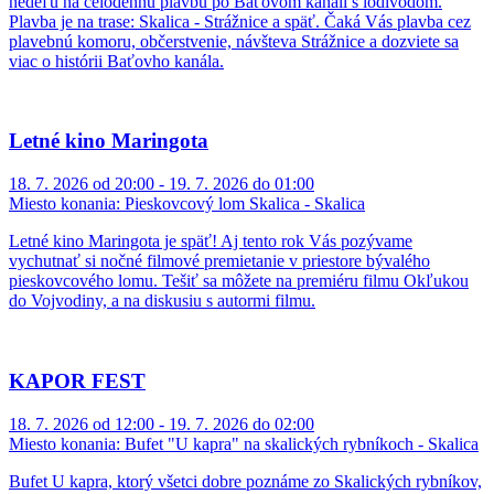
nedeľu na celodennú plavbu po Baťovom kanáli s lodivodom.
Plavba je na trase: Skalica - Strážnice a späť. Čaká Vás plavba cez
plavebnú komoru, občerstvenie, návšteva Strážnice a dozviete sa
viac o histórii Baťovho kanála.
Letné kino Maringota
18. 7. 2026 od 20:00 - 19. 7. 2026 do 01:00
Miesto konania:
Pieskovcový lom Skalica - Skalica
Letné kino Maringota je späť! Aj tento rok Vás pozývame
vychutnať si nočné filmové premietanie v priestore bývalého
pieskovcového lomu. Tešiť sa môžete na premiéru filmu Okľukou
do Vojvodiny, a na diskusiu s autormi filmu.
KAPOR FEST
18. 7. 2026 od 12:00 - 19. 7. 2026 do 02:00
Miesto konania:
Bufet "U kapra" na skalických rybníkoch - Skalica
Bufet U kapra, ktorý všetci dobre poznáme zo Skalických rybníkov,