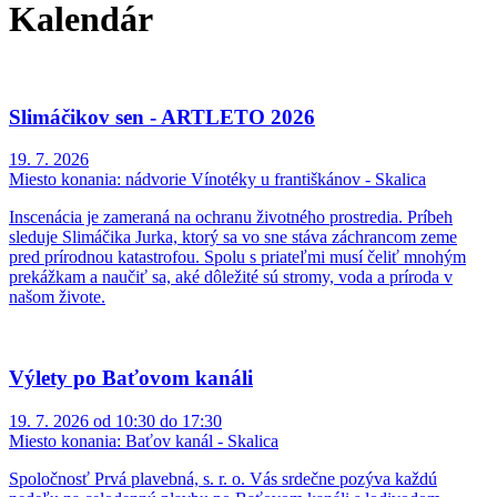
Kalendár
Slimáčikov sen - ARTLETO 2026
19. 7. 2026
Miesto konania:
nádvorie Vínotéky u františkánov - Skalica
Inscenácia je zameraná na ochranu životného prostredia. Príbeh
sleduje Slimáčika Jurka, ktorý sa vo sne stáva záchrancom zeme
pred prírodnou katastrofou. Spolu s priateľmi musí čeliť mnohým
prekážkam a naučiť sa, aké dôležité sú stromy, voda a príroda v
našom živote.
Výlety po Baťovom kanáli
19. 7. 2026 od 10:30 do 17:30
Miesto konania:
Baťov kanál - Skalica
Spoločnosť Prvá plavebná, s. r. o. Vás srdečne pozýva každú