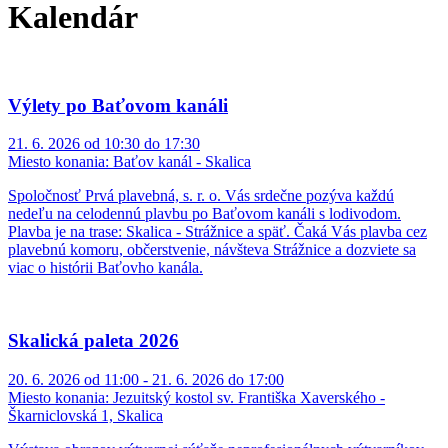
Kalendár
Výlety po Baťovom kanáli
21. 6. 2026 od 10:30 do 17:30
Miesto konania:
Baťov kanál - Skalica
Spoločnosť Prvá plavebná, s. r. o. Vás srdečne pozýva každú
nedeľu na celodennú plavbu po Baťovom kanáli s lodivodom.
Plavba je na trase: Skalica - Strážnice a späť. Čaká Vás plavba cez
plavebnú komoru, občerstvenie, návšteva Strážnice a dozviete sa
viac o histórii Baťovho kanála.
Skalická paleta 2026
20. 6. 2026 od 11:00 - 21. 6. 2026 do 17:00
Miesto konania:
Jezuitský kostol sv. Františka Xaverského -
Škarniclovská 1, Skalica