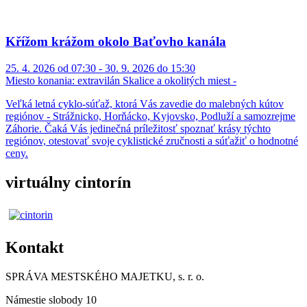
Křížom krážom okolo Baťovho kanála
25. 4. 2026 od 07:30 - 30. 9. 2026 do 15:30
Miesto konania:
extravilán Skalice a okolitých miest -
Veľká letná cyklo-súťaž, ktorá Vás zavedie do malebných kútov
regiónov - Strážnicko, Horňácko, Kyjovsko, Podluží a samozrejme
Záhorie. Čaká Vás jedinečná príležitosť spoznať krásy týchto
regiónov, otestovať svoje cyklistické zručnosti a súťažiť o hodnotné
ceny.
virtuálny cintorín
Kontakt
SPRÁVA MESTSKÉHO MAJETKU, s. r. o.
Námestie slobody 10