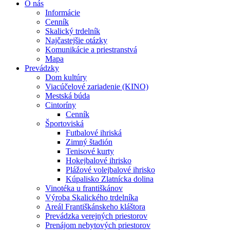
O nás
Informácie
Cenník
Skalický trdelník
Najčastejšie otázky
Komunikácie a priestranstvá
Mapa
Prevádzky
Dom kultúry
Viacúčelové zariadenie (KINO)
Mestská búda
Cintoríny
Cenník
Športoviská
Futbalové ihriská
Zimný štadión
Tenisové kurty
Hokejbalové ihrisko
Plážové volejbalové ihrisko
Kúpalisko Zlatnícka dolina
Vinotéka u františkánov
Výroba Skalického trdelníka
Areál Františkánskeho kláštora
Prevádzka verejných priestorov
Prenájom nebytových priestorov