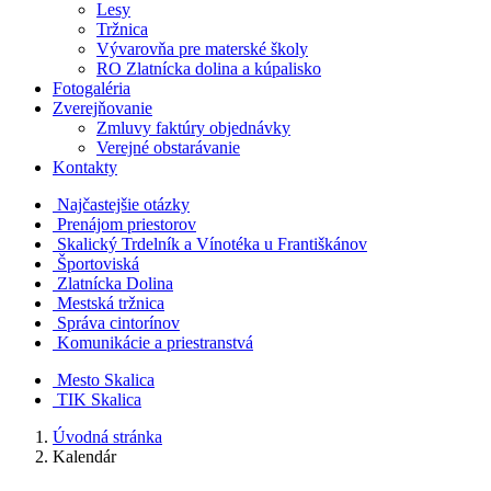
Lesy
Tržnica
Vývarovňa pre materské školy
RO Zlatnícka dolina a kúpalisko
Fotogaléria
Zverejňovanie
Zmluvy faktúry objednávky
Verejné obstarávanie
Kontakty
Najčastejšie otázky
Prenájom priestorov
Skalický Trdelník a Vínotéka u Františkánov
Športoviská
Zlatnícka Dolina
Mestská tržnica
Správa cintorínov
Komunikácie a​ priestranstvá
Mesto Skalica
TIK Skalica
Úvodná stránka
Kalendár