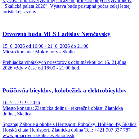
Výstava obrazov výtvarnej súťaže neprofesionálnych výtvarníkov
"Skalická paleta 2026". Výstava bude prístupná počas celej letnej
turistickej sezóny.
Otvorená búda MLS Ladislav Nemčovský
15. 6. 2026 od 16:00 - 21. 6. 2026 do 21:00
Miesto konania:
Mokré hory - Skalica
Prehliadka vinárskych priestorov s ochutnávkou od 16.-21.júna
2026 vždy v čase od 16:00 - 21:00 hod.
Požičovňa bicyklov, kolobežiek a elektrobicyklov
16. 5. - 19. 9. 2026
Miesto konania:
Zlatnícka dolina - rekreačná oblasť Zlatnícka
dolina, Skalica
Spoznaj Záhorie a okolie s Hertlsport. Pobočky: Hollého 49, Skalica
Horská chata Hertlsport, Zlatnícka dolina Tel.: +421 907 337 787
www.pozicovna-skalica.webnode.sk