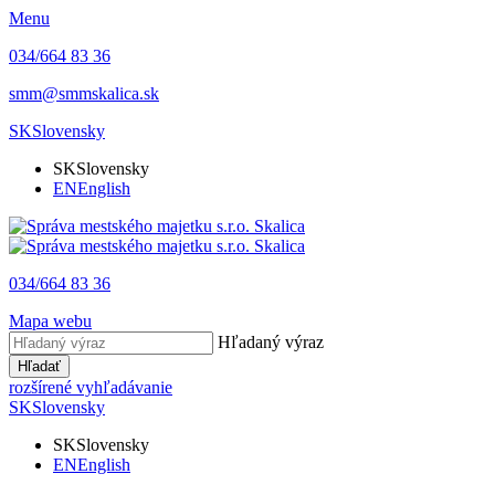
Menu
034/664 83 36
smm@smmskalica.sk
SK
Slovensky
SK
Slovensky
EN
English
034/664 83 36
Mapa webu
Hľadaný výraz
Hľadať
rozšírené vyhľadávanie
SK
Slovensky
SK
Slovensky
EN
English