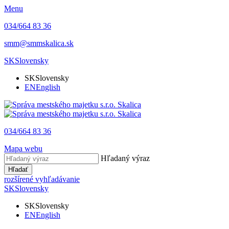
Menu
034/664 83 36
smm@smmskalica.sk
SK
Slovensky
SK
Slovensky
EN
English
034/664 83 36
Mapa webu
Hľadaný výraz
Hľadať
rozšírené vyhľadávanie
SK
Slovensky
SK
Slovensky
EN
English