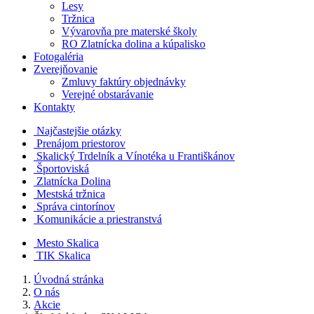
Lesy
Tržnica
Vývarovňa pre materské školy
RO Zlatnícka dolina a kúpalisko
Fotogaléria
Zverejňovanie
Zmluvy faktúry objednávky
Verejné obstarávanie
Kontakty
Najčastejšie otázky
Prenájom priestorov
Skalický Trdelník a Vínotéka u Františkánov
Športoviská
Zlatnícka Dolina
Mestská tržnica
Správa cintorínov
Komunikácie a​ priestranstvá
Mesto Skalica
TIK Skalica
Úvodná stránka
O nás
Akcie