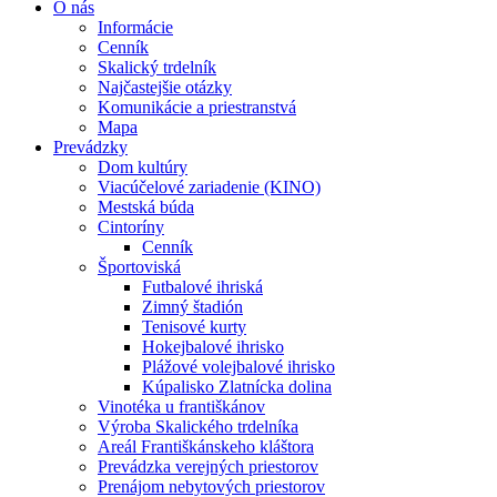
O nás
Informácie
Cenník
Skalický trdelník
Najčastejšie otázky
Komunikácie a priestranstvá
Mapa
Prevádzky
Dom kultúry
Viacúčelové zariadenie (KINO)
Mestská búda
Cintoríny
Cenník
Športoviská
Futbalové ihriská
Zimný štadión
Tenisové kurty
Hokejbalové ihrisko
Plážové volejbalové ihrisko
Kúpalisko Zlatnícka dolina
Vinotéka u františkánov
Výroba Skalického trdelníka
Areál Františkánskeho kláštora
Prevádzka verejných priestorov
Prenájom nebytových priestorov