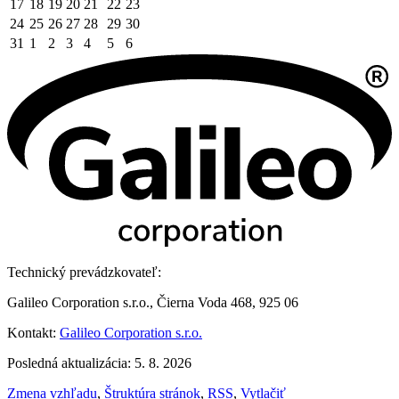
17
18
19
20
21
22
23
24
25
26
27
28
29
30
31
1
2
3
4
5
6
Technický prevádzkovateľ:
Galileo Corporation s.r.o., Čierna Voda 468, 925 06
Kontakt:
Galileo Corporation s.r.o.
Posledná aktualizácia: 5. 8. 2026
Zmena vzhľadu
,
Štruktúra stránok
,
RSS
,
Vytlačiť