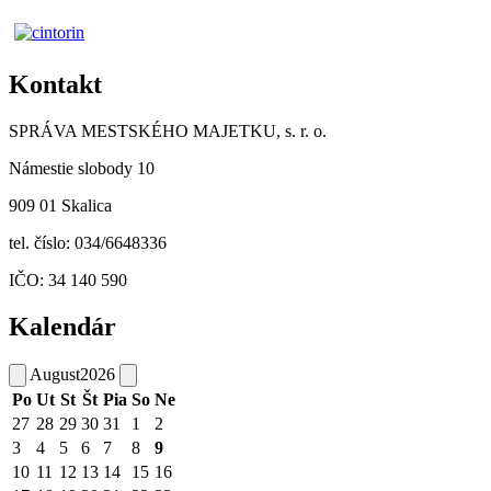
Kontakt
SPRÁVA MESTSKÉHO MAJETKU, s. r. o.
Námestie slobody 10
909 01 Skalica
tel. číslo: 034/6648336
IČO: 34 140 590
Kalendár
August
2026
Po
Ut
St
Št
Pia
So
Ne
27
28
29
30
31
1
2
3
4
5
6
7
8
9
10
11
12
13
14
15
16