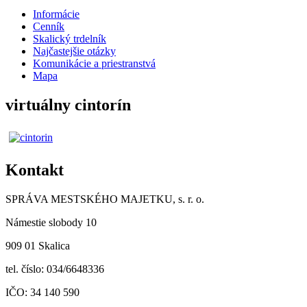
Informácie
Cenník
Skalický trdelník
Najčastejšie otázky
Komunikácie a priestranstvá
Mapa
virtuálny cintorín
Kontakt
SPRÁVA MESTSKÉHO MAJETKU, s. r. o.
Námestie slobody 10
909 01 Skalica
tel. číslo: 034/6648336
IČO: 34 140 590