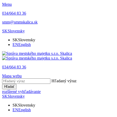
Menu
034/664 83 36
smm@smmskalica.sk
SK
Slovensky
SK
Slovensky
EN
English
034/664 83 36
Mapa webu
Hľadaný výraz
Hľadať
rozšírené vyhľadávanie
SK
Slovensky
SK
Slovensky
EN
English