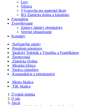
Lesy
Tržnica
Vývarovňa pre materské školy
RO Zlatnícka dolina a kúpalisko
Fotogaléria
Zverejňovanie
Zmluvy faktúry objednávky
Verejné obstarávanie
Kontakty
Najčastejšie otázky
Prenájom priestorov
Skalický Trdelník a Vínotéka u Františkánov
Športoviská
Zlatnícka Dolina
Mestská tržnica
Správa cintorínov
Komunikácie a​ priestranstvá
Mesto Skalica
TIK Skalica
Úvodná stránka
O nás
Akcie