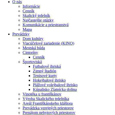
O nás
Informácie
Cenník
Skalický trdelník
Najčastejšie otázky
Komunikácie a priestranstvá
Mapa
Prevádzky
Dom kultúry
Viacúčelové zariadenie (KINO)
Mestská búda
Cintoríny
Cenník
Športoviská
Futbalové ihriská
Zimný štadión
Tenisové kurty
Hokejbalové ihrisko
Plážové volejbalové ihrisko
Kúpalisko Zlatnícka dolina
Vinotéka u františkánov
Výroba Skalického trdelníka
Areál Františkánskeho kláštora
Prevádzka verejných priestorov
Prenájom nebytových priestorov