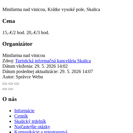
Minifarma nad vinicou, Krátke vysoké pole, Skalica
Cena
15,-€/2 hod. 20,-€/3 hod.
Organizátor
Minifarma nad vinicou
Zdroj:
Turistická informačná kancelária Skalica
Dátum vloženia:
29. 5. 2026 14:02
Dátum poslednej aktualizácie:
29. 5. 2026 14:07
Autor:
Správce Webu
O nás
Informácie
Cenník
Skalický trdelník
Najčastejšie otázky
Komunikácie a priestranstvá