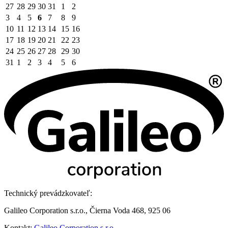
27
28
29
30
31
1
2
3
4
5
6
7
8
9
10
11
12
13
14
15
16
17
18
19
20
21
22
23
24
25
26
27
28
29
30
31
1
2
3
4
5
6
Technický prevádzkovateľ:
Galileo Corporation s.r.o., Čierna Voda 468, 925 06
Kontakt:
Galileo Corporation s.r.o.