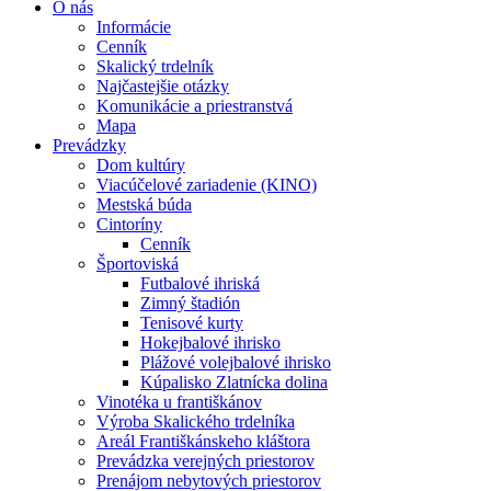
O nás
Informácie
Cenník
Skalický trdelník
Najčastejšie otázky
Komunikácie a priestranstvá
Mapa
Prevádzky
Dom kultúry
Viacúčelové zariadenie (KINO)
Mestská búda
Cintoríny
Cenník
Športoviská
Futbalové ihriská
Zimný štadión
Tenisové kurty
Hokejbalové ihrisko
Plážové volejbalové ihrisko
Kúpalisko Zlatnícka dolina
Vinotéka u františkánov
Výroba Skalického trdelníka
Areál Františkánskeho kláštora
Prevádzka verejných priestorov
Prenájom nebytových priestorov