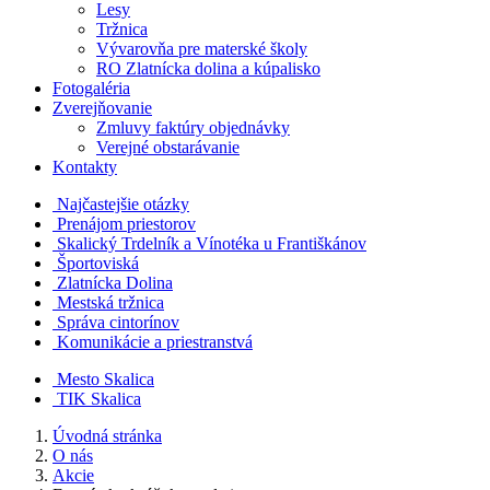
Lesy
Tržnica
Vývarovňa pre materské školy
RO Zlatnícka dolina a kúpalisko
Fotogaléria
Zverejňovanie
Zmluvy faktúry objednávky
Verejné obstarávanie
Kontakty
Najčastejšie otázky
Prenájom priestorov
Skalický Trdelník a Vínotéka u Františkánov
Športoviská
Zlatnícka Dolina
Mestská tržnica
Správa cintorínov
Komunikácie a​ priestranstvá
Mesto Skalica
TIK Skalica
Úvodná stránka
O nás
Akcie