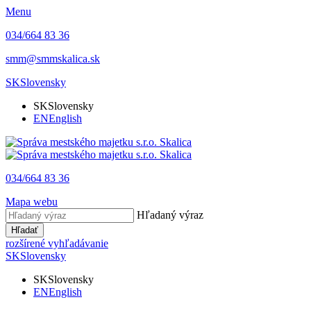
Menu
034/664 83 36
smm@smmskalica.sk
SK
Slovensky
SK
Slovensky
EN
English
034/664 83 36
Mapa webu
Hľadaný výraz
Hľadať
rozšírené vyhľadávanie
SK
Slovensky
SK
Slovensky
EN
English